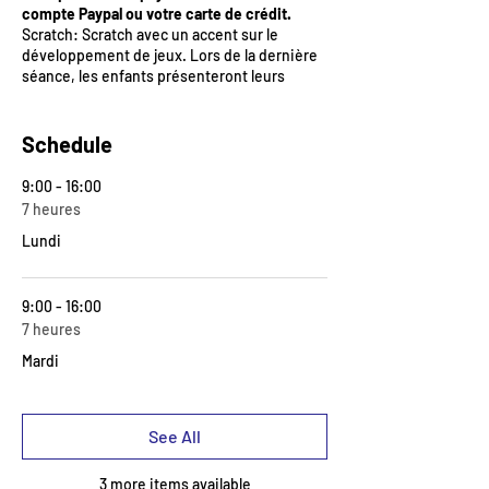
compte Paypal ou votre carte de crédit.
Scratch: Scratch avec un accent sur le
développement de jeux. Lors de la dernière
séance, les enfants présenteront leurs
projets au reste du groupe et aux parents.
Petits groupes jusqu'à 10 enfants par
Schedule
groupe!
Cet atelier est ouvert aux étudiants
9:00 - 16:00
qui ont terminé l’atelier d’introduction
7 heures
Des informations supplémentaires sur tous
Lundi
les camps d'été, dans toutes les langues,
peuvent être trouvées ici :
https://www.kidslifeskills.org/event
9:00 - 16:00
CE QU'IL FAUT APPORTER
7 heures
Ordinateur portable + chargeur et
Mardi
assurez-vous que l'enfant connaît le
mot de passe (la souris peut
également être utile pour les cours
See All
avancés)
Déjeuner
3 more items available